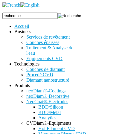
Accueil
Business
Services de revêtement
Couches épaisses
Traitement & Analyse de
l'eau
Equipements CVD
Technologies
Couches de diamant
Procédé CVD
Diamant nanostructuré
Produits
neoDiam®-Coatings
neoDiam®-Decorative
NeoCoat®-Electrodes
BDD/Silicon
BDD/Metal
Analytics
CVDiam®-Equipments
Hot Filament CVD
Microwave Plasma CVD