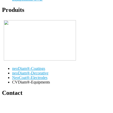
Produits
neoDiam®-Coatings
neoDiam®-Decorative
NeoCoat®-Electrodes
CVDiam®-Equipments
Contact